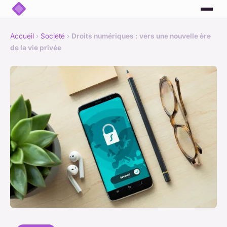
Accueil
›
Société
›
Droits numériques : vers une nouvelle ère
de la vie privée