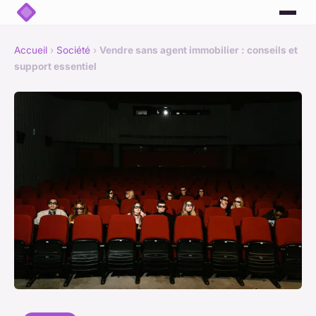
Accueil
›
Société
›
Vendre sans agent immobilier : conseils et
support essentiel