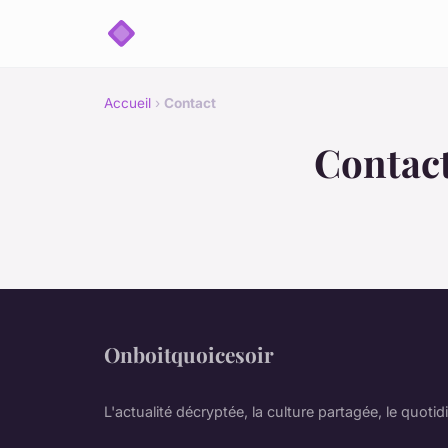
Accueil
›
Contact
Contac
Onboitquoicesoir
L'actualité décryptée, la culture partagée, le quotid