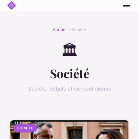
Accueil
› Société
🏛️
Société
Société, débats et vie quotidienne
SOCIÉTÉ