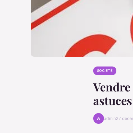
SOCIÉTÉ
Vendre 
astuce
A
admin
27 déce