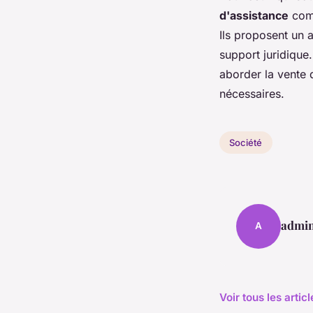
d'assistance
comm
Ils proposent un 
support juridique
aborder la vente 
nécessaires.
Société
admi
A
Voir tous les artic