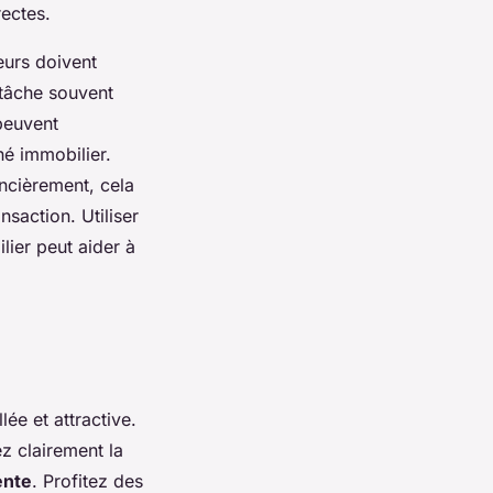
rectes.
eurs doivent
 tâche souvent
 peuvent
hé immobilier.
ancièrement, cela
saction. Utiliser
lier peut aider à
ée et attractive.
ez clairement la
ente
. Profitez des