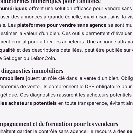
 plateformes numériques pour l'annonce
 numériques
offrent une solution efficace pour vendre sans
fuser des annonces à grande échelle, maximisant ainsi la vis
els. Les
plateformes pour vendre sans agence
se sont mult
 estimer la valeur d’un bien. Ces outils permettent d'évaluer
ément crucial pour attirer les acheteurs. Une annonce attray
qualité
et des descriptions détaillées, peut être publiée sur 
e SeLoger ou LeBonCoin.
 diagnostics immobiliers
immobiliers
jouent un rôle clé dans la vente d'un bien. Oblig
mpromis de vente, ils comprennent le DPE obligatoire pour 
étique. Ces diagnostics rassurent les acheteurs potentiels 
 les acheteurs potentiels
en toute transparence, évitant ai
mpagnement et de formation pour les vendeurs
haitent garder le contrôle sans agence, le recours à des
se