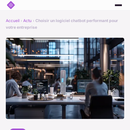
Accueil
›
Actu
›
Choisir un logiciel chatbot performant pour
votre entreprise