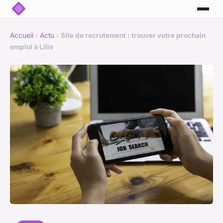
Accueil
›
Actu
›
Site de recrutement : trouver votre prochain
emploi à Lille