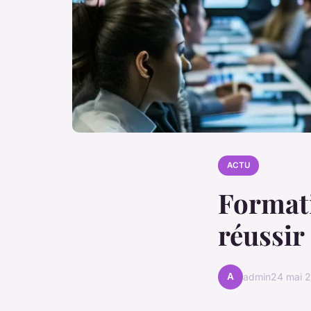
ACTU
Formati
réussir
A
admin
24 mai 