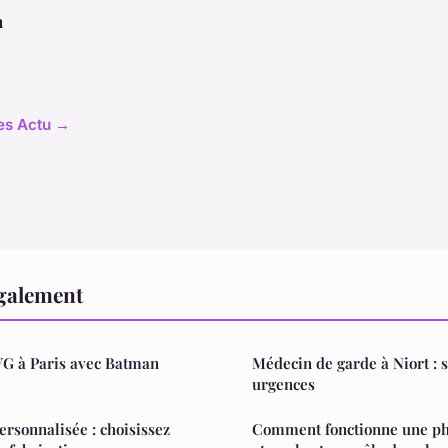
n
les Actu →
également
VG à Paris avec Batman
Médecin de garde à Niort : s
urgences
ersonnalisée : choisissez
Comment fonctionne une ph