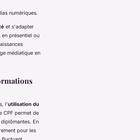
édias numériques.
té
et s'adapter
 en présentiel ou
naissances
ge médiatique en
formations
, l'
utilisation du
Le CPF permet de
 diplômantes. En
rement pour les
fluctuant.