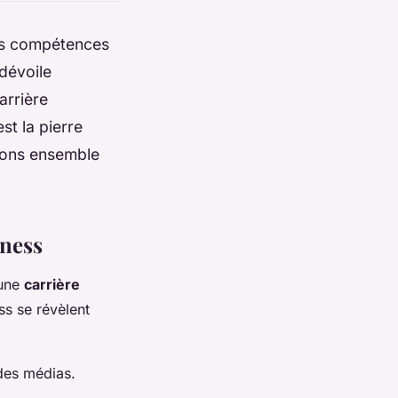
les compétences
 dévoile
arrière
st la pierre
vrons ensemble
iness
 une
carrière
ss se révèlent
es médias.