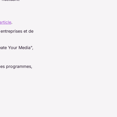
article
.
entreprises et de
eate Your Media",
ces programmes,