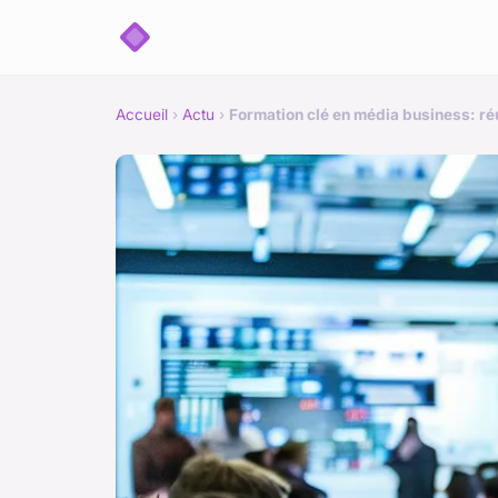
Accueil
›
Actu
›
Formation clé en média business: ré