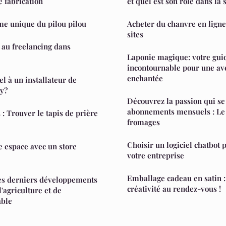
e fabrication
et quel est son rôle dans la 
me unique du pilou pilou
Acheter du chanvre en ligne 
sites
 au freelancing dans
Laponie magique: votre gui
incontournable pour une av
enchantée
l à un installateur de
y?
Découvrez la passion qui se
abonnements mensuels : Le
: Trouver le tapis de prière
fromages
Choisir un logiciel chatbot
e espace avec un store
votre entreprise
Emballage cadeau en satin :
 les derniers développements
créativité au rendez-vous !
l'agriculture et de
able