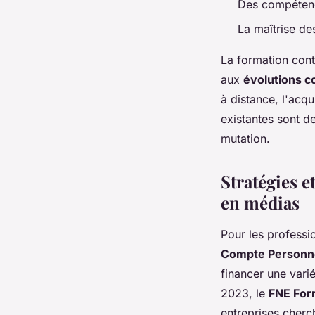
Des compétenc
La maîtrise de
La formation cont
aux
évolutions c
à distance, l'acq
existantes sont d
mutation.
Stratégies 
en médias
Pour les professi
Compte Personne
financer une vari
2023, le
FNE For
entreprises cherc