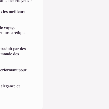
santé des citoyens ?
: les meilleurs
de voyage
enture arctique
 traduit par des
 monde des
 performant pour
 élégance et