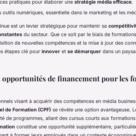
es pratiques pour élaborer une
stratégie média efficace
.
s outils numériques, essentielle dans le marketing et les m
inue est un levier stratégique pour maintenir sa
compétitivi
onstantes
du secteur. Que ce soit par le biais de formations
uisition de nouvelles compétences et la mise à jour des con
es étapes clé pour
innover
et
se démarquer
dans un paysa
et opportunités de financement pour les 
onnels visant à acquérir des compétences en média business
l de Formation (CPF)
se révèle une option avantageuse. 
été de programmes, allant des cursus courts aux formations
mation
constitue une opportunité supplémentaire, particuliè
hant à former leurs employés dans un contexte économique 