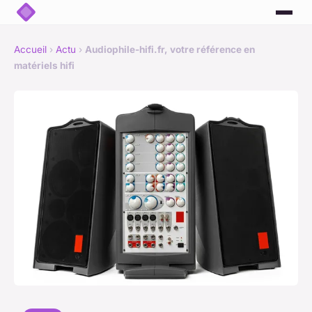
Accueil
›
Actu
›
Audiophile-hifi.fr, votre référence en
matériels hifi