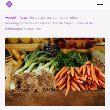
Accueil
›
Actu
›
les actualités sur les derniers
développements dans le secteur de l'agriculture et de
l'alimentation durable