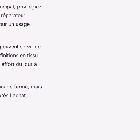
cipal, privilégiez
réparateur.
our un usage
euvent servir de
nitions en tissu
effort du jour à
canapé fermé, mais
rès l'achat.