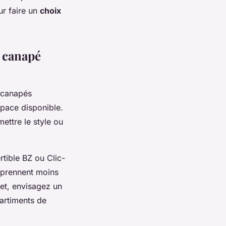
ur faire un
choix
n canapé
s canapés
space disponible.
ettre le style ou
rtible BZ ou Clic-
s prennent moins
met, envisagez un
partiments de