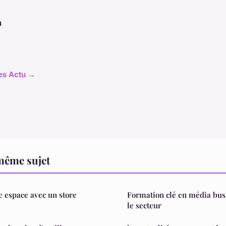
n
les Actu →
même sujet
e espace avec un store
Formation clé en média busi
le secteur