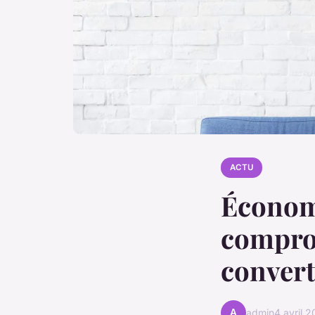
ACTU
Économi
comprom
convert
A
admin
4 avril 