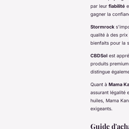
par leur
fiabilité
e
gagner la confia
Stormrock
s'impo
qualité à des prix
bienfaits pour la 
CBDSol
est appré
produits premium 
distingue égaleme
Quant à
Mama K
assurant légalité e
huiles, Mama Kan
exigeants.
Guide d'acha