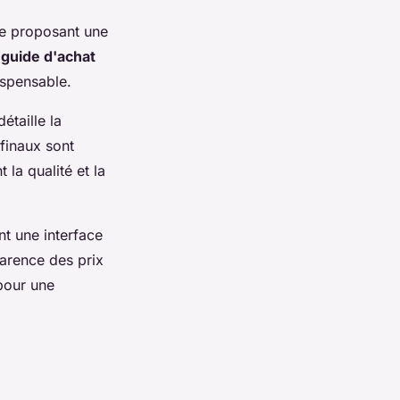
ne proposant une
n
guide d'achat
ispensable.
détaille la
 finaux sont
la qualité et la
ent une interface
sparence des prix
 pour une