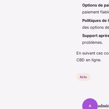
Options de p
paiement fiabl
Politiques de 
des options de
Support aprè
problèmes.
En suivant ces co
CBD en ligne.
Actu
admi
A