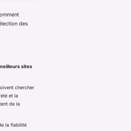
 comment
élection des
meilleurs sites
oivent chercher
eté et la
tent de la
 la fiabilité