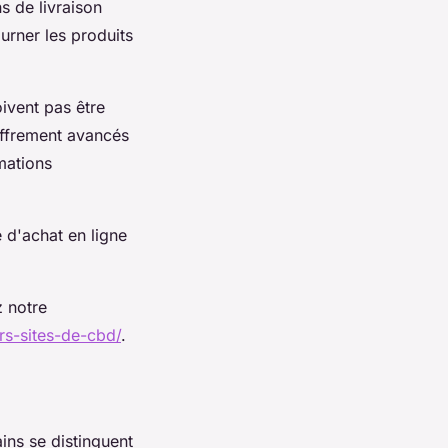
s de livraison
ourner les produits
ivent pas être
hiffrement avancés
mations
 d'achat en ligne
z notre
rs-sites-de-cbd/
.
ins se distinguent