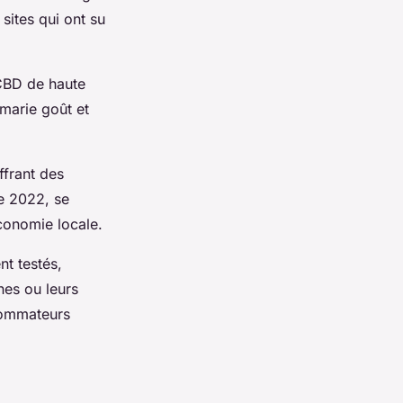
sites qui ont su
CBD de haute
 marie goût et
ffrant des
re 2022, se
conomie locale.
nt testés,
ines ou leurs
sommateurs