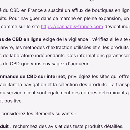
 du CBD en France a suscité un afflux de boutiques en lig
uits. Pour naviguer dans ce marché en pleine expansion, u
comme sur le site
https://cannabis-france.com
devient ind
es de CBD en ligne
exige de la vigilance : vérifiez si le site 
nvre, les méthodes d'extraction utilisées et si les produits
s de laboratoire indépendants. Ces informations garantissent 
es de CBD que vous envisagez d'acquérir.
mmande de CBD sur internet
, privilégiez les sites qui offr
 facilitant la navigation et la sélection des produits. La tran
é du service client sont également des critères déterminants
t positive.
 considérez les éléments suivants :
duit
: recherchez des avis et des tests produits détaillés.