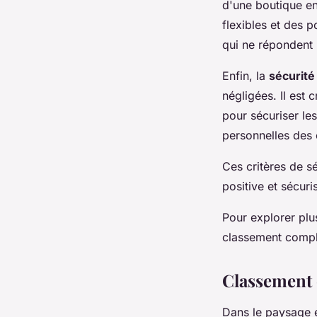
d'une boutique en
flexibles et des p
qui ne répondent 
Enfin, la
sécurité
négligées. Il est 
pour sécuriser le
personnelles des c
Ces critères de s
positive et sécuri
Pour explorer plu
classement comple
Classement d
Dans le paysage e